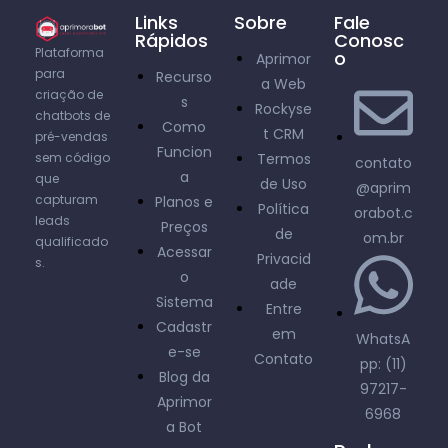
Links
Sobre
Fale
Rápidos
Conosc
Plataforma
o
Aprimor
para
Recurso
a Web
criação de
s
Rockyse
chatbots de
Como
t CRM
pré-vendas
Funcion
sem código
Termos
contato
a
que
de Uso
@aprim
capturam
Planos e
Política
orabot.c
leads
Preços
de
om.br
qualificado
Acessar
Privacid
s.
o
ade
Sistema
Entre
Cadastr
em
WhatsA
e-se
Contato
pp: (11)
Blog da
97217-
Aprimor
6968
a Bot