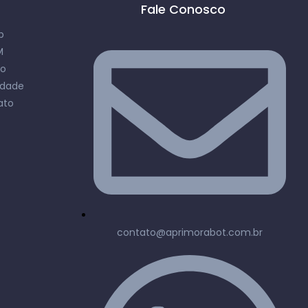
Fale Conosco
b
M
so
cidade
ato
contato@aprimorabot.com.br